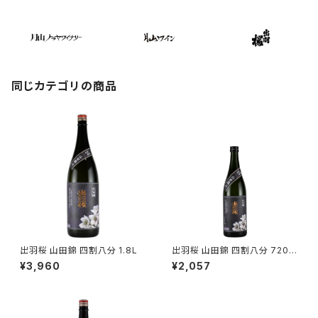
同じカテゴリの商品
出羽桜 山田錦 四割八分 1.8L
出羽桜 山田錦 四割八分 720m
l
¥3,960
¥2,057