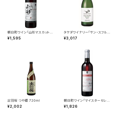
朝日町ワイン「山形マスカットベ
タケダワイナリー「サン・スフル
ーリーＡ 赤」720ml
白（発泡） 山形県産デラウェア種
¥1,595
¥3,017
100%」750ml
出羽桜 つや姫 720ml
朝日町ワイン「マイスターセレク
ション遅摘みマスカットベーリー
¥2,002
¥1,826
Ａロゼ」720ml